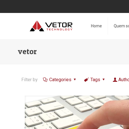
Home
Quem s
vetor
Filter by
Categories
Tags
Auth