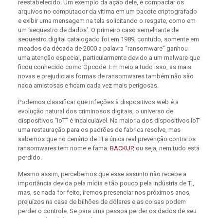
reestabelecido. Um exemplo da ação dele, é compactar os
arquivos no computador da vítima em um pacote criptografado
e exibir uma mensagem na tela solicitando o resgate, como em
um ‘sequestro de dados’. O primeiro caso semelhante de
sequestro digital catalogado foi em 1989, contudo, somente em
meados da década de 2000 a palavra “ransomware” ganhou
uma atenção especial, particularmente devido a um malware que
ficou conhecido como Gpcode. Em meio a tudo isso, as mais
novas e prejudiciais formas de ransomwares também não são
nada amistosas e ficam cada vez mais perigosas.
Podemos classificar que infeções à dispositivos web é a
evolução natural dos criminosos digitais, o universo de
dispositivos “IoT” é incalculável. Na maioria dos dispositivos IoT
uma restauração para os padrões de fabrica resolve, mas
sabemos que no cenário de TI a única real prevenção contra os
ransomwares tem nome e fama:
BACKUP
, ou seja, nem tudo está
perdido.
Mesmo assim, percebemos que esse assunto não recebe a
importância devida pela mídia e tão pouco pela indústria de TI,
mas, se nada for feito, iremos presenciar nos próximos anos,
prejuízos na casa de bilhões de dólares e as coisas podem
perder o controle. Se para uma pessoa perder os dados de seu