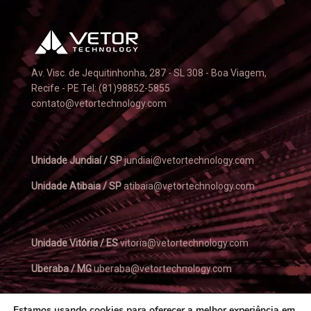
Av. Visc. de Jequitinhonha, 287 - SL 308 - Boa Viagem,
Recife - PE Tel: (81)98852-5855
contato@vetortechnology.com
Unidade Jundiaí / SP
jundiai@vetortechnology.com
Unidade Atibaia / SP
atibaia@vetortechnology.com
Unidade Vitória / ES
vitoria@vetortechnology.com
Uberaba / MG
uberaba@vetortechnology.com
Estamos usando cookies para oferecer a melhor experiência em