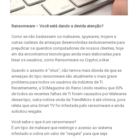
Ransomware – Você está dando a devida atenção?
Como se não bastassem os malwares, spywares, trojans e
outras cadeias de ameaças desenvolvidas exclusivamente para
prejudicar os queridos computadores de nossos clientes, hoje
em dia encontramos tecnologias ainda mais elaboradas para
lesar os usuários, como Ransomware ou CryptoLocker.
Quando o assunto é “vírus”, não temos mais dúvida de que as
ameaças do tipo ransomware são atualmente o mais grave
problema para todos os usuários da indústria de TI.
Recentemente, a SCMagazine do Reino Unido revelou que 30%
de todos as recentes falhas de TI foram causados por Malwares
desse tipo, outra notícia vinda da TrendMicro é até cômica, pois
relata que uma Smart TV foi infectada pelo ransomware e ainda
solicitou resgate.
Você sabe o que é um ransomware?
É um tipo de malware que restringe o acesso ao sistema
infectado e cobra um valor de “resgate” para que seja