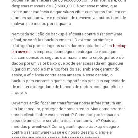
podem ter uma receita de U$ 90.000,00 com o ransomware, com
despesas mensais de U$ 6000,00. E é por esse motivo, que
existe uma tendência de que vários ciber-criminosos foquem em
ataques ransomware e desistam de desenvolver outros tipos de
malware, ao menos por enquanto.
Nem toda solução de backup é eficiente contra o ransomware
afinal, se você faz backup em um HD externo ou similar, a
criptografia pode atingir os seus dados copiados. Já no
backup
em nuvem
, as empresas conseguem entregar serviços que
utilizam conexões seguras e armazenamento criptografado de
dados por um valor baixo que pode ser acessada em qualquer
lugar do mundo e o melhor, fora do seu ambiente garantindo
assim, a eficiência contra essa ameaça. Nesse cenário, o
backup para empresas ganha importância pela sua capacidade
de manter a integridade de bancos de dados, configurações e
arquivos.
Devemos então focar em transformar nossa infraestrutura em
um lugar seguro, protegendo nossas redes. Mas como abordar
nosso cliente sobre esse assunto? Como nos posicionar no
caso de um cliente ser vítima de um ransomware? Quais as
medidas preventivas? Como garantir que o backup é seguro
contra o ransomware? Esse é o nosso desafio diário e é