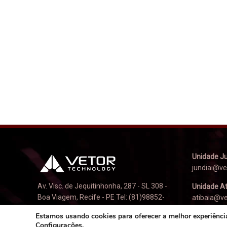
Unidade Ju
jundiai@v
Av. Visc. de Jequitinhonha, 287 - SL 308 -
Unidade At
Boa Viagem, Recife - PE Tel: (81)98852-
atibaia@v
5855 contato@vetortechnology.com
Estamos usando cookies para oferecer a melhor experiênci
Configurações
.