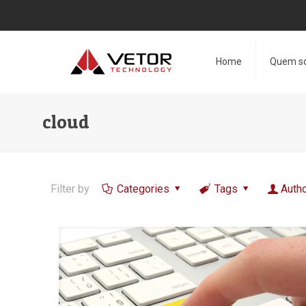
Home
Quem s
cloud
Filter by
Categories
Tags
Auth