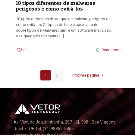
10 tipos diferentes de malwares
perigosos e como evitá-los
10 tipos diferentes de ataque de malware perigoso e
como evitá-los O tópico de hoje é basicamente
sobre tipos de Malware ; sim, é um software malicioso
designado basicamente
[…]
0
Read more
1
2
Próxima página
Av. Visc. de Jequitinhonha, 287 - SL 308 - Boa Viagem,
Recife - PE Tel: (81)98852-5855