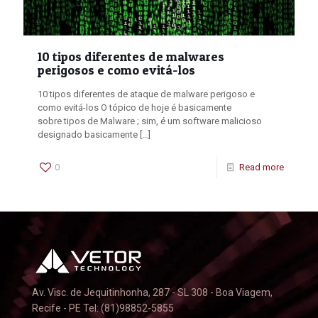
10 tipos diferentes de malwares
perigosos e como evitá-los
10 tipos diferentes de ataque de malware perigoso e
como evitá-los O tópico de hoje é basicamente
sobre tipos de Malware ; sim, é um software malicioso
designado basicamente
[…]
0
Read more
Av. Visc. de Jequitinhonha, 287 - SL 308 - Boa Viagem,
Recife - PE Tel: (81)98852-5855