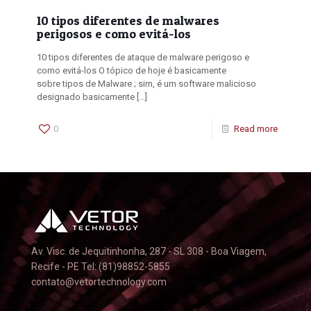
10 tipos diferentes de malwares
perigosos e como evitá-los
10 tipos diferentes de ataque de malware perigoso e
como evitá-los O tópico de hoje é basicamente
sobre tipos de Malware ; sim, é um software malicioso
designado basicamente
[…]
0
Read more
Av. Visc. de Jequitinhonha, 287 - SL 308 - Boa Viagem,
Recife - PE Tel: (81)98852-5855
contato@vetortechnology.com