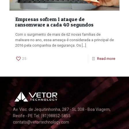
Empresas sofrem 1 ataque de
ransomware a cada 40 segundos
Com o surgimento de mais de 62 novas famílias de
malware no ano, essa ameaça é considerada a principal de
2016 pela companhia de segurança. Os
[…]
25
Read more
Av. Visc. de Jequitinhonha, 287 - SL 308 - Boa Viagem,
Recife - PE Tel: (81)98852-5855
contato@vetortechnology.com