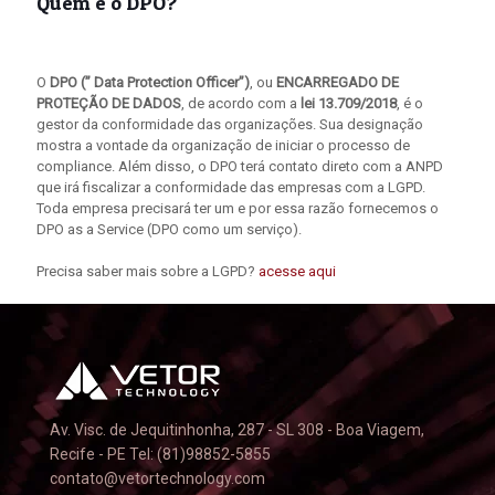
Quem é o DPO?
O
DPO (” Data Protection Officer”)
, ou
ENCARREGADO DE
PROTEÇÃO DE DADOS
, de acordo com a
lei 13.709/2018
, é o
gestor da conformidade das organizações. Sua designação
mostra a vontade da organização de iniciar o processo de
compliance. Além disso, o DPO terá contato direto com a ANPD
que irá fiscalizar a conformidade das empresas com a LGPD.
Toda empresa precisará ter um e por essa razão fornecemos o
DPO as a Service (DPO como um serviço).
Precisa saber mais sobre a LGPD?
acesse aqui
Av. Visc. de Jequitinhonha, 287 - SL 308 - Boa Viagem,
Recife - PE Tel: (81)98852-5855
contato@vetortechnology.com