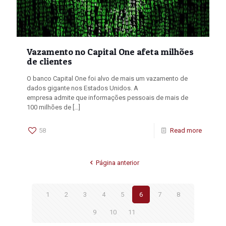
Vazamento no Capital One afeta milhões
de clientes
O banco Capital One foi alvo de mais um vazamento de
dados gigante nos Estados Unidos. A
empresa admite que informações pessoais de mais de
100 milhões de
[…]
58
Read more
Página anterior
1
2
3
4
5
6
7
8
9
10
11