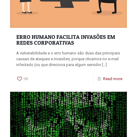
ERRO HUMANO FACILITA INVASÕES EM
REDES CORPORATIVAS
A vulnerabilidade e o erro humano são duas das principais
causas de ataques e invasões, porque clicamos no e-mail
infectado (ou que direciona para algum servidor
[…]
98
Read more