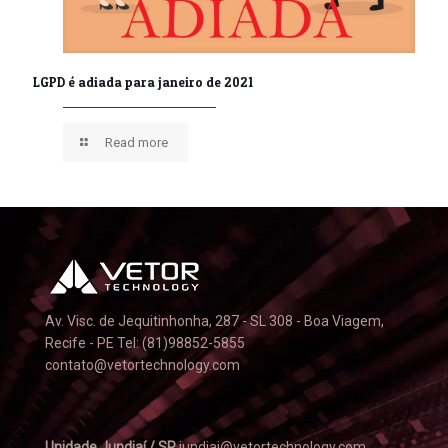
LGPD é adiada para janeiro de 2021
Read more
Av. Visc. de Jequitinhonha, 287 - SL 308 - Boa Viagem,
Recife - PE Tel: (81)98852-5855
contato@vetortechnology.com
Unidade Jundiaí / SP
jundiai@vetortechnology.com