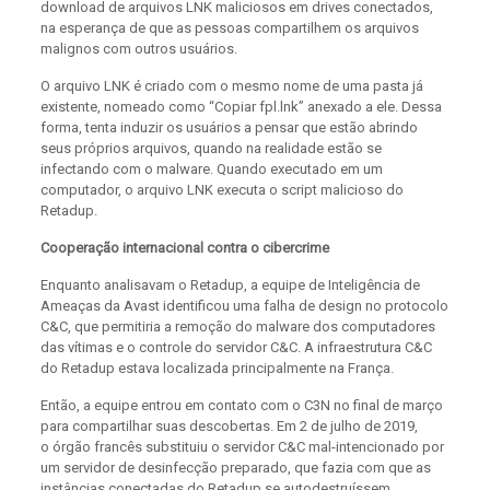
download de arquivos LNK maliciosos em drives conectados,
na esperança de que as pessoas compartilhem os arquivos
malignos com outros usuários.
O arquivo LNK é criado com o mesmo nome de uma pasta já
existente, nomeado como “Copiar fpl.lnk” anexado a ele. Dessa
forma, tenta induzir os usuários a pensar que estão abrindo
seus próprios arquivos, quando na realidade estão se
infectando com o malware. Quando executado em um
computador, o arquivo LNK executa o script malicioso do
Retadup.
Cooperação internacional contra o cibercrime
Enquanto analisavam o Retadup, a equipe de Inteligência de
Ameaças da Avast identificou uma falha de design no protocolo
C&C, que permitiria a remoção do malware dos computadores
das vítimas e o controle do servidor C&C. A infraestrutura C&C
do Retadup estava localizada principalmente na França.
Então, a equipe entrou em contato com o C3N no final de março
para compartilhar suas descobertas. Em 2 de julho de 2019,
o órgão francês substituiu o servidor C&C mal-intencionado por
um servidor de desinfecção preparado, que fazia com que as
instâncias conectadas do Retadup se autodestruíssem.