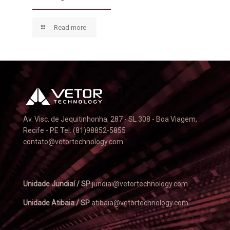
Read more
Av. Visc. de Jequitinhonha, 287 - SL 308 - Boa Viagem,
Recife - PE Tel: (81)98852-5855
contato@vetortechnology.com
Unidade Jundiaí / SP
jundiai@vetortechnology.com
Unidade Atibaia / SP
atibaia@vetortechnology.com