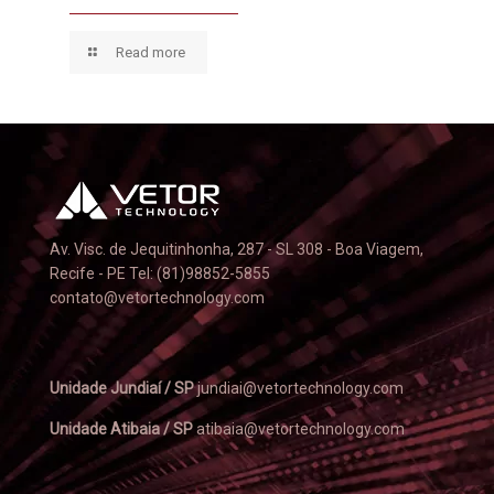
Read more
Av. Visc. de Jequitinhonha, 287 - SL 308 - Boa Viagem,
Recife - PE Tel: (81)98852-5855
contato@vetortechnology.com
Unidade Jundiaí / SP
jundiai@vetortechnology.com
Unidade Atibaia / SP
atibaia@vetortechnology.com