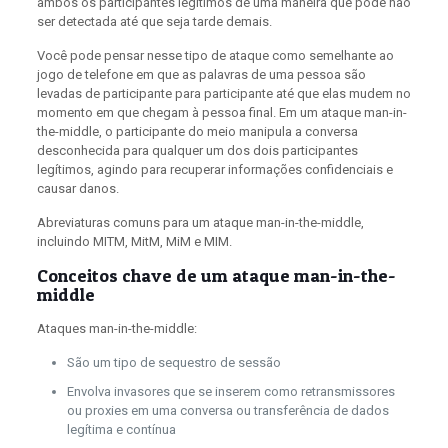
ambos os participantes legítimos de uma maneira que pode não
ser detectada até que seja tarde demais.
Você pode pensar nesse tipo de ataque como semelhante ao
jogo de telefone em que as palavras de uma pessoa são
levadas de participante para participante até que elas mudem no
momento em que chegam à pessoa final. Em um ataque man-in-
the-middle, o participante do meio manipula a conversa
desconhecida para qualquer um dos dois participantes
legítimos, agindo para recuperar informações confidenciais e
causar danos.
Abreviaturas comuns para um ataque man-in-the-middle,
incluindo MITM, MitM, MiM e MIM.
Conceitos chave de um ataque man-in-the-
middle
Ataques man-in-the-middle:
São um tipo de sequestro de sessão
Envolva invasores que se inserem como retransmissores
ou proxies em uma conversa ou transferência de dados
legítima e contínua